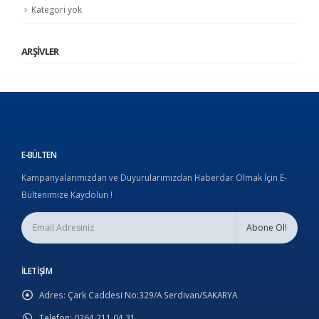
Kategori yok
ARŞIVLER
E-BÜLTEN
Kampanyalarımızdan ve Duyurularımızdan Haberdar Olmak İçin E-
Bültenimize Kaydolun !
İLETIŞIM
Adres:
Çark Caddesi No:329/A Serdivan/SAKARYA
Telefon:
0264 211 04 31