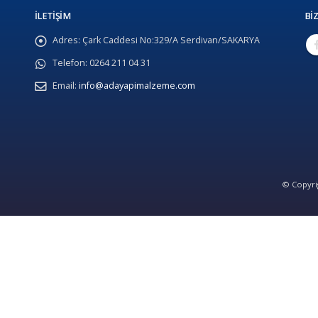
İLETIŞIM
BIZ
Adres:
Çark Caddesi No:329/A Serdivan/SAKARYA
Telefon:
0264 211 04 31
Email:
info@adayapimalzeme.com
© Copyrig