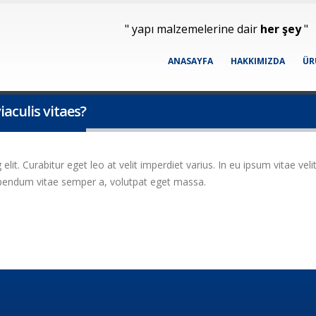
" yapı malzemelerine dair
her şey
"
ANASAYFA
HAKKIMIZDA
ÜR
iaculis vitaes?
it. Curabitur eget leo at velit imperdiet varius. In eu ipsum vitae veli
bibendum vitae semper a, volutpat eget massa.