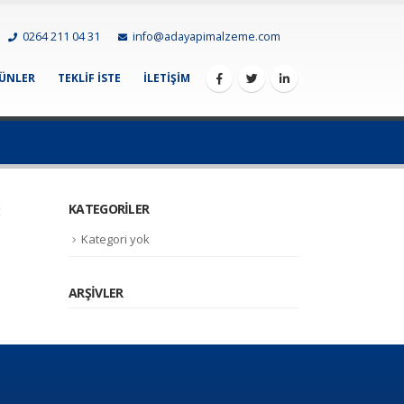
0264 211 04 31
info@adayapimalzeme.com
ÜNLER
TEKLIF İSTE
İLETIŞIM
KATEGORILER
t
Kategori yok
ARŞIVLER