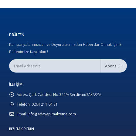
E-BÜLTEN
Kampanyalarımızdan ve Duyurularımızdan Haberdar Olmak İçin E-
Bültenimize Kaydolun !
İLETIŞIM
Adres:
Çark Caddesi No:329/A Serdivan/SAKARYA
Telefon:
0264 211 04 31
Email:
info@adayapimalzeme.com
BIZI TAKIP EDIN